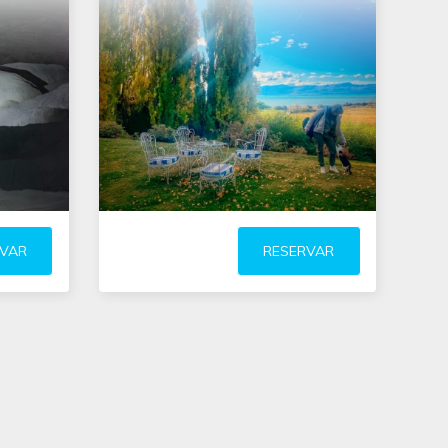
ekking
localizada
te
a 22 km da cidade de El Calafate e
caminho ao Glaciar Perito Moreno
arreio de ovelhas
com cães Kelpie, demonstração de
tosquia de ovelhas, trekking e
roncos
observação de avifauna
turnas
RVAR
RESERVAR
inclui
(leer más)
aisagem
r más)