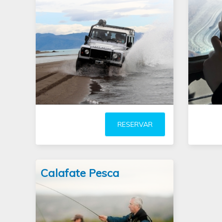
Atividade invernal
explora o Lago Argentino com
impone
suas margens irregulares e
penhascos
em um 
RESERVAR
podem observar belas
paisagens invernais
Calafate Pesca
(leer
más)
pesca spinning
meio