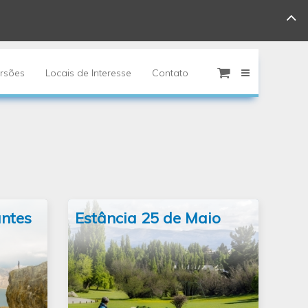
rsões
Locais de Interesse
Contato
antes
Estância 25 de Maio
A visita a Estância 25 de Mayo é
sivas
uma excursão ideal para relaxar e
lafate
apreciar a paisagem patagônica a
poucos quarteirões do centro de El