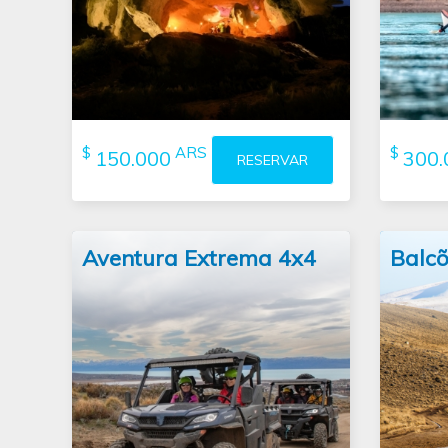
histórica
Cruz
atravessa falésias com vistas
espetaculares
caverna dentro da qual poderá
almoçar ou jantar
$
ARS
$
150.000
300.
RESERVAR
(leer
I
más)
estânc
Aventura Extrema 4x4
Balcõ
propõe que você seja
percor
o protagonista de uma verdadeira
grupos
aventura dirigindo um potente
pudendo
quadriciclo (ATV - All Terrain
Calafa
Vehicle 4x4)