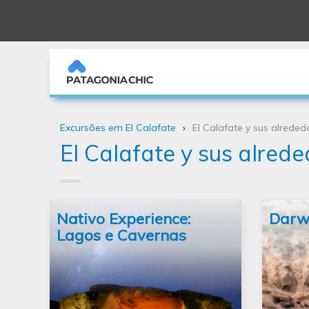
use Doctrine\Common\Collections\Criteria;
Excursões em El Calafate
El Calafate y sus alreded
El Calafate y sus alred
Nativo Experience:
Darwi
Lagos e Cavernas
abordagem antropológica e
em cai