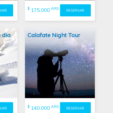
$
ARS
175.000
RVAR
RESERVAR
ar a
É uma
verdadeira aventura por uma
paisagem patagônica.
(leer más)
)
 dia
Calafate Night Tour
observação
gares
de estrelas com telescópio em um
dos 10 melhores céus do mundo
estrelas ao ar livre
com um telescópio e verá
te um
projeções em galáxias e nebulosas
astrônomo com 10 anos de
experiência
$
ARS
140.000
RVAR
RESERVAR
 hotel
Inclui