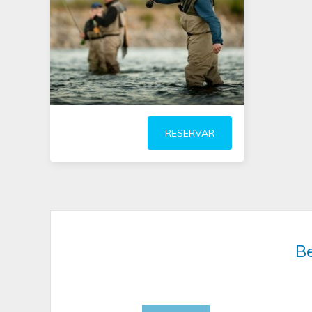
dia ou um dia inteiro
RESERVAR
vasta
experiência na atividade e
conhecimento da região sobre os
melhores lugares de pesca.
(leer
más)
Be