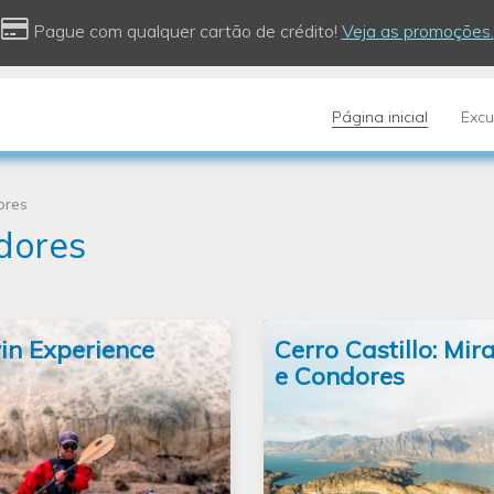
Pague com qualquer cartão de crédito!
Veja as promoções.
Página inicial
Excu
ores
edores
n Experience
Cerro Castillo: Mir
e Condores
experiências mais exclu
navega
para fazer a partir de El Ca
aques duplos pelo Rio Santa