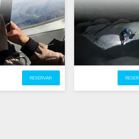
tr
sobrevoar próximo ao
noturno saindo de El Calafa
nte Glaciar Perito Moreno
Inclui uma
e a Cordilheira dos Andes
caminhada pela Floresta
voo de 1 hora
Petrificada La Leona entre t
e restos fossilizados de
dinossauros e paisagens no
únicas
RESERVAR
RESE
(leer más)
comida e observação da p
noturna com lanternas
(lee