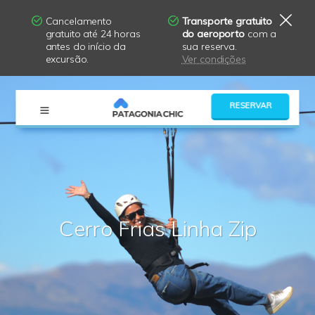
Cancelamento
Transporte gratuito
gratuito até 24 horas
do aeroporto
com a
antes do início da
sua reserva.
excursão.
Ver condições
×
RESERVAR
Cerro Frias Linha Zip