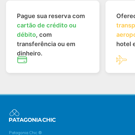
Pague sua reserva com
Ofere
cartão de crédito ou
transp
débito
, com
aerop
transferência ou em
hotel 
dinheiro.
Patagonia Chic ®