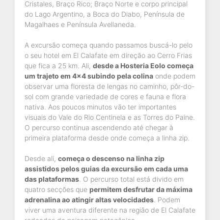
Cristales, Braço Rico; Braço Norte e corpo principal
do Lago Argentino, a Boca do Diabo, Península de
Magalhaes e Península Avellaneda.
A excursão começa quando passamos buscá-lo pelo
o seu hotel em El Calafate em direção ao Cerro Frias
que fica a 25 km. Ali,
desde a Hosteria Eolo começa
um trajeto em 4x4 subindo pela colina
onde podem
observar uma floresta de lengas no caminho, pôr-do-
sol com grande variedade de cores e fauna e flora
nativa. Aos poucos minutos vão ter importantes
visuais do Vale do Rio Centinela e as Torres do Paine.
O percurso continua ascendendo até chegar à
primeira plataforma desde onde começa a linha zip.
Desde ali,
começa o descenso na linha zip
assistidos pelos guias da excursão em cada uma
das plataformas
. O percurso total está divido em
quatro secções que
permitem desfrutar da máxima
adrenalina ao atingir altas velocidades
. Podem
viver uma aventura diferente na região de El Calafate