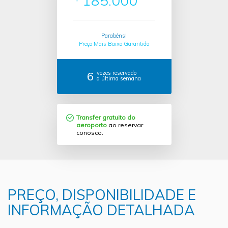
185.000
Parabéns!
Preço Mais Baixo Garantido
6
vezes reservado
a última semana
Transfer gratuito do
aeroporto
ao reservar
conosco.
PREÇO, DISPONIBILIDADE E
INFORMAÇÃO DETALHADA