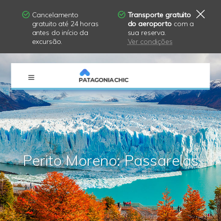
Cancelamento
Transporte gratuito
gratuito até 24 horas
do aeroporto
com a
antes do início da
sua reserva.
excursão.
Ver condições
×
Perito Moreno: Passarelas