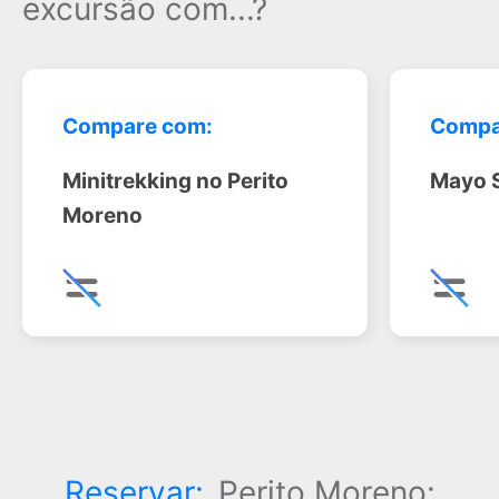
excursão com...?
Compare com:
Compa
Minitrekking no Perito
Mayo S
Moreno
Reservar:
Perito Moreno: