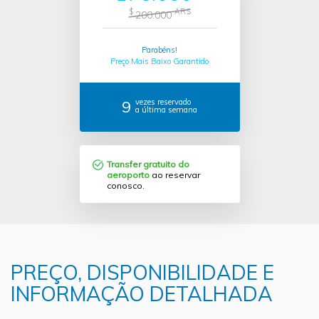
$
ARS
200.000
Parabéns!
Preço Mais Baixo Garantido
9
vezes reservado
a última semana
Transfer gratuito do
aeroporto
ao reservar
conosco.
PREÇO, DISPONIBILIDADE E
INFORMAÇÃO DETALHADA