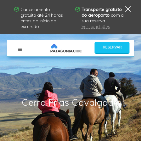
Cancelamento
Transporte gratuito
gratuito até 24 horas
do aeroporto
com a
antes do início da
sua reserva.
excursão.
Ver condições
×
RESERVAR
Cerro Frias Cavalgada