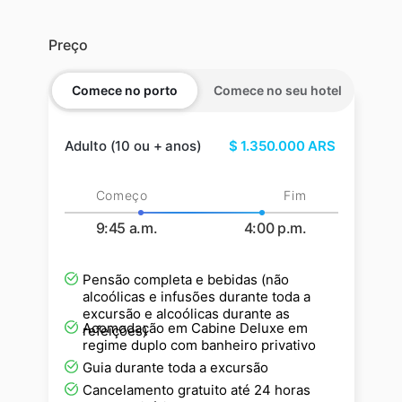
Preço
Comece no porto
Comece no seu hotel
Adulto (10 ou + anos)
$
1.350.000
ARS
Começo
Fim
9:45 a.m.
4:00 p.m.
Pensão completa e bebidas (não
alcoólicas e infusões durante toda a
excursão e alcoólicas durante as
Acomodação em Cabine Deluxe em
refeições)
regime duplo com banheiro privativo
Guia durante toda a excursão
Cancelamento gratuito até 24 horas