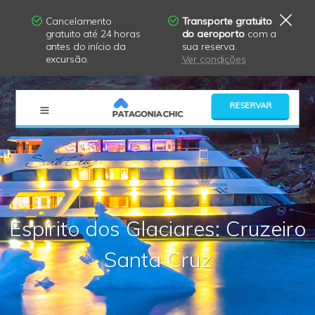
Cancelamento
Transporte gratuito
gratuito até 24 horas
do aeroporto
com a
antes do início da
sua reserva.
excursão.
Ver condições
×
RESERVAR
Espírito dos Glaciares: Cruzeiro
Santa Cruz