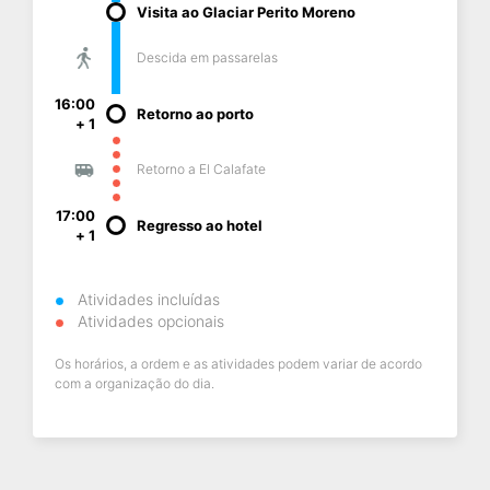
Visita ao Glaciar Perito Moreno
Descida em passarelas
16:00
Retorno ao porto
+ 1
Retorno a El Calafate
17:00
Regresso ao hotel
+ 1
Atividades incluídas
Atividades opcionais
Os horários, a ordem e as atividades podem variar de acordo
com a organização do dia.