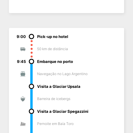
9:00
Pick-up no hotel
50 km de distância
9:45
Embarque no porto
Navegação no Lago Argentino
Visita a Glaciar Upsala
Barreira de icebergs
Visita a Glaciar Spegazzini
Pernoite em Baía Toro