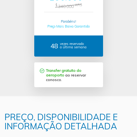
$
ARS
340.000
Parabéns!
Preço Mais Baixo Garantido
48
vezes reservado
a última semana
Transfer gratuito do
aeroporto
ao reservar
conosco.
PREÇO, DISPONIBILIDADE E
INFORMAÇÃO DETALHADA