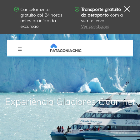
Cancelamento
Transporte gratuito
gratuito até 24 horas
do aeroporto
com a
antes do início da
sua reserva.
excursão.
Ver condições
×
Experiência Glaciares Gourmet